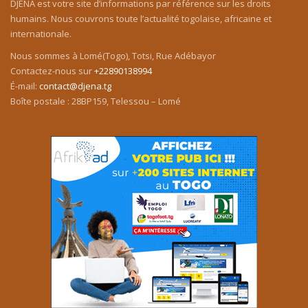
DJENA est votre site d’informations par référence sur les droits
humains. Nous couvrons toute l’actualité togolaise, africaine et
internationale.
Nous sommes à Lomé(Togo), Totsi, Rue Adébayor
Contactez-nous sur
+22890138994
É-mail:
contact@djena.tg
Boîte postale : 28BP159, Telessou – Lomé