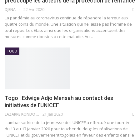
préoccupe les acteurs de la protection de l’enfance
DJENA
22 Avr 2020
La pandémie au coronavirus continue de répandre la terreur aux
quatre coins du monde. Une situation qui ne laisse pas l’homme de
tout repos. Les Etats ainsi que les organisations accentuent des
mesures comme ripostes à cette maladie.
Au
…
TOGO
Togo : Edwige Adjo Mensah au contact des
initiatives de l’UNICEF
LAZARRE KONDO TOKPOVI
21 Jan 2020
L'ambassadrice de la jeunesse de l'UNICEF a effectué une tournée
du 13 au 17 janvier 2020 pour toucher du doigt les réalisations de
l'UNICEF et du gouvernement togolais en faveur des enfants dans le