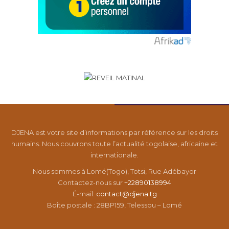
DJENA est votre site d’informations par référence sur les droits
humains. Nous couvrons toute l’actualité togolaise, africaine et
internationale.
Nous sommes à Lomé(Togo), Totsi, Rue Adébayor
Contactez-nous sur
+22890138994
É-mail:
contact@djena.tg
Boîte postale : 28BP159, Telessou – Lomé