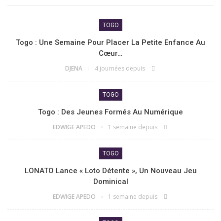
TOGO
Togo : Une Semaine Pour Placer La Petite Enfance Au
Cœur…
DJENA
4 journées depuis
TOGO
Togo : Des Jeunes Formés Au Numérique
EDWIGE APEDO
1 semaine depuis
TOGO
LONATO Lance « Loto Détente », Un Nouveau Jeu
Dominical
EDWIGE APEDO
1 semaine depuis