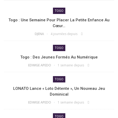
TOGO
Togo : Une Semaine Pour Placer La Petite Enfance Au
Cœur…
DJENA
4 journées depuis
TOGO
Togo : Des Jeunes Formés Au Numérique
EDWIGE APEDO
1 semaine depuis
TOGO
LONATO Lance « Loto Détente », Un Nouveau Jeu
Dominical
EDWIGE APEDO
1 semaine depuis
TOGO