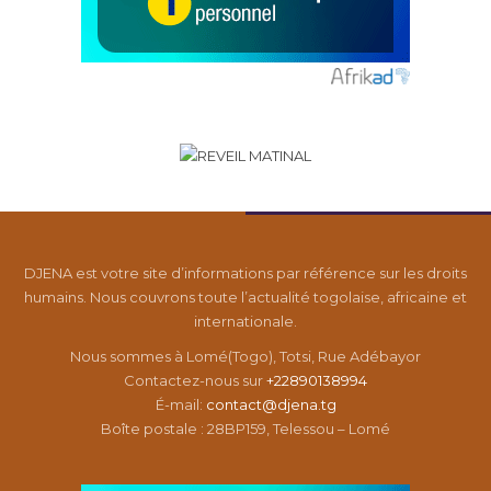
DJENA est votre site d’informations par référence sur les droits
humains. Nous couvrons toute l’actualité togolaise, africaine et
internationale.
Nous sommes à Lomé(Togo), Totsi, Rue Adébayor
Contactez-nous sur
+22890138994
É-mail:
contact@djena.tg
Boîte postale : 28BP159, Telessou – Lomé