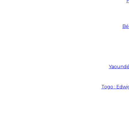
F
Bé
Yaoundé 
Togo : Edwi