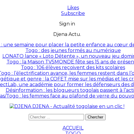
Likes
Subscribe
Sign in
Djena Actu.
: une semaine pour placer la petite enfance au cœur des
Togo : des jeunes formés au numérique
LONATO lance « Loto Détente », un nouveau jeu domin
Togo : la Maison TV5MONDE fête ses 15 ans de prése
Togo : 106 élèves reçoivent des kits scolaires
Togo : l’électrification avance, les femmes restent dans l
rgétique et genre : la COFET mise sur les médias et les 
ectLab, une académie pour former les défenseurs des dr
Désinformation : les blogueurs togolais passent à l’act
as/Togo : les femmes face au plafond de verre du pouvoir
DJENA - Actualité togolaise en un clic !
ACCUEIL
TOGO