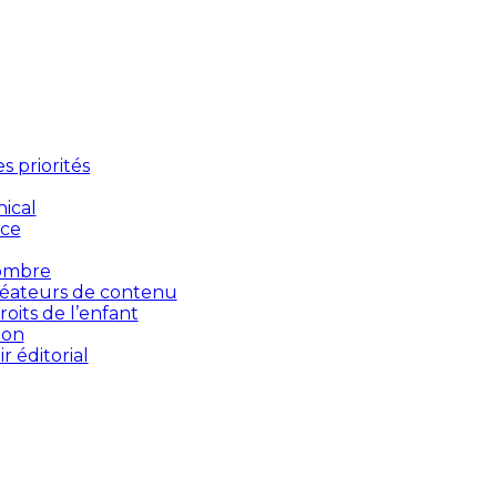
 priorités
ical
nce
’ombre
créateurs de contenu
oits de l’enfant
ion
 éditorial