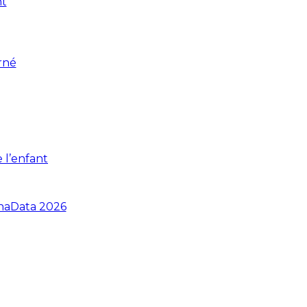
nt
rné
 l’enfant
anaData 2026