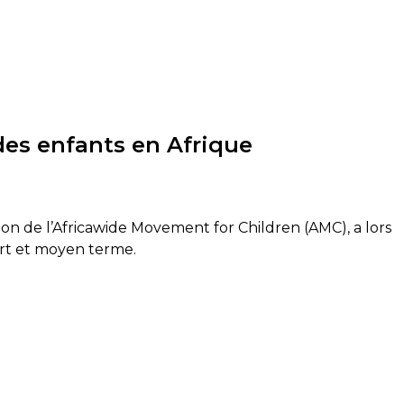
des enfants en Afrique
on de l’
Africa
wide
Movement
for
Children
(
AMC
)
, a lors
rt et moyen terme.