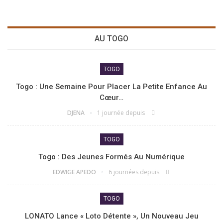
AU TOGO
TOGO
Togo : Une Semaine Pour Placer La Petite Enfance Au
Cœur…
DJENA
1 journée depuis
TOGO
Togo : Des Jeunes Formés Au Numérique
EDWIGE APEDO
6 journées depuis
TOGO
LONATO Lance « Loto Détente », Un Nouveau Jeu