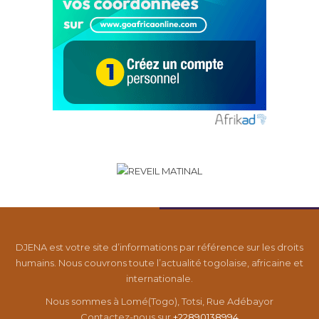
DJENA est votre site d’informations par référence sur les droits
humains. Nous couvrons toute l’actualité togolaise, africaine et
internationale.
Nous sommes à Lomé(Togo), Totsi, Rue Adébayor
Contactez-nous sur
+22890138994