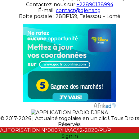
Contactez-nous sur
+22890138994
É-mail:
contact@djena.tg
Boîte postale : 28BP159, Telessou – Lomé
© 2017-2026 | Actualité togolaise en un clic !. Tous Droits
Réservés.
AUTORISATION N°0007/HAAC/12-2020/PL/P
Sign in