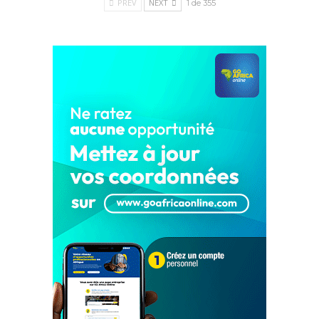
PREV
NEXT
1 de 355