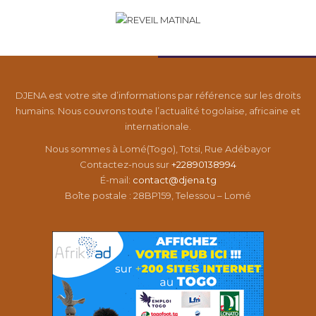
DJENA est votre site d’informations par référence sur les droits
humains. Nous couvrons toute l’actualité togolaise, africaine et
internationale.
Nous sommes à Lomé(Togo), Totsi, Rue Adébayor
Contactez-nous sur
+22890138994
É-mail:
contact@djena.tg
Boîte postale : 28BP159, Telessou – Lomé