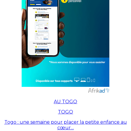
AU TOGO
TOGO
Togo : une semaine pour placer la petite enfance au
cœur…