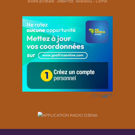
Boîte postale : 28BP159, Telessou – Lomé