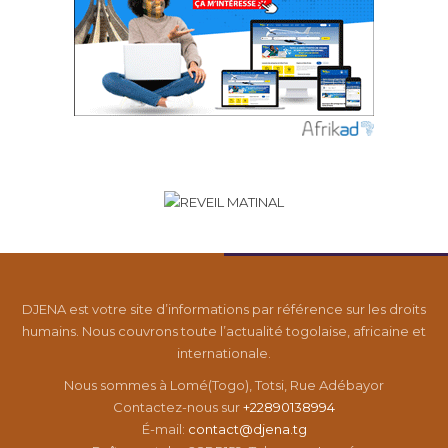
DJENA est votre site d’informations par référence sur les droits
humains. Nous couvrons toute l’actualité togolaise, africaine et
internationale.
Nous sommes à Lomé(Togo), Totsi, Rue Adébayor
Contactez-nous sur
+22890138994
É-mail:
contact@djena.tg