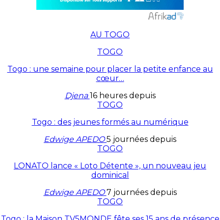
AU TOGO
TOGO
Togo : une semaine pour placer la petite enfance au
cœur…
Djena
16 heures depuis
TOGO
Togo : des jeunes formés au numérique
Edwige APEDO
5 journées depuis
TOGO
LONATO lance « Loto Détente », un nouveau jeu
dominical
Edwige APEDO
7 journées depuis
TOGO
Togo : la Maison TV5MONDE fête ses 15 ans de présence