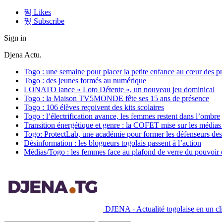
Likes
Subscribe
Sign in
Djena Actu.
Togo : une semaine pour placer la petite enfance au cœur des pr
Togo : des jeunes formés au numérique
LONATO lance « Loto Détente », un nouveau jeu dominical
Togo : la Maison TV5MONDE fête ses 15 ans de présence
Togo : 106 élèves reçoivent des kits scolaires
Togo : l’électrification avance, les femmes restent dans l’ombre
Transition énergétique et genre : la COFET mise sur les médias 
Togo: ProtectLab, une académie pour former les défenseurs des 
Désinformation : les blogueurs togolais passent à l’action
Médias/Togo : les femmes face au plafond de verre du pouvoir é
DJENA - Actualité togolaise en un cli