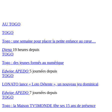
AU TOGO
TOGO
Togo : une semaine pour placer la petite enfance au cœur…
Djena
19 heures depuis
TOGO
Togo : des jeunes formés au numérique
Edwige APEDO
5 journées depuis
TOGO
LONATO lance « Loto Détente », un nouveau jeu dominical
Edwige APEDO
7 journées depuis
TOGO
Togo : la Maison TV5MONDE fête ses 15 ans de présence